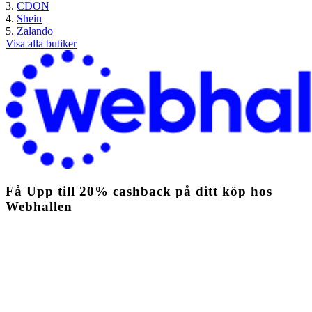
CDON
Shein
Zalando
Visa alla butiker
Få
Upp till
20%
cashback
på ditt köp hos
Webhallen