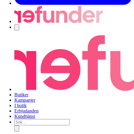
Navigering
Butiker
Kampanjer
I butik
Erbjudanden
Kundtjänst
Sök...