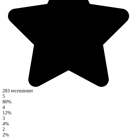
283 recensioner
5
80%
4
12%
3
4%
2
2%