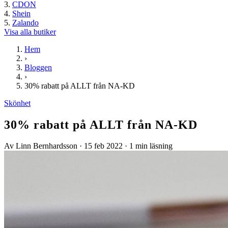
CDON
Shein
Zalando
Visa alla butiker
Hem
›
Bloggen
›
30% rabatt på ALLT från NA-KD
Skönhet
30% rabatt på ALLT från NA-KD
Av Linn Bernhardsson
·
15 feb 2022
·
1 min läsning