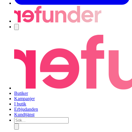
Navigering
Butiker
Kampanjer
I butik
Erbjudanden
Kundtjänst
Sök...