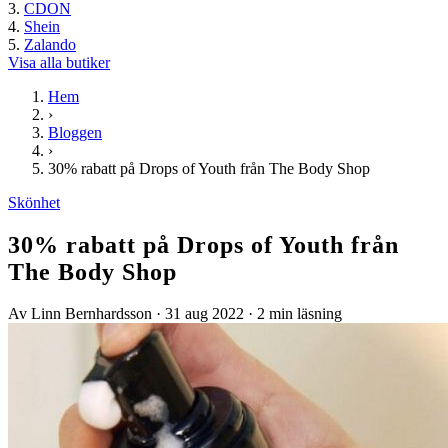
CDON
Shein
Zalando
Visa alla butiker
Hem
›
Bloggen
›
30% rabatt på Drops of Youth från The Body Shop
Skönhet
30% rabatt på Drops of Youth från
The Body Shop
Av Linn Bernhardsson
·
31 aug 2022
·
2 min läsning