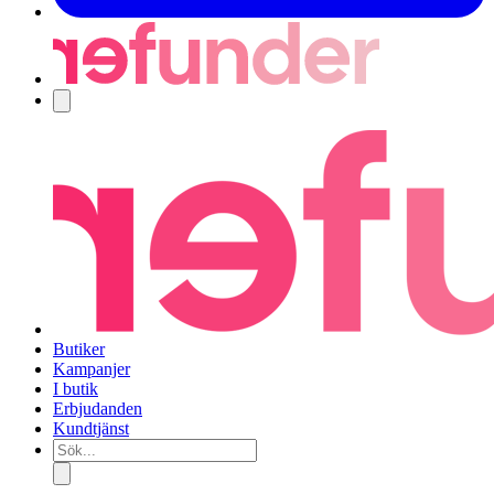
Navigering
Butiker
Kampanjer
I butik
Erbjudanden
Kundtjänst
Sök...