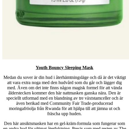
Youth Bouncy Sleeping Mask
Medan du sover är din hud i återhämtningsläge och då är det viktigt
att vara extra noga med den hudvård som du går och lägger dig
med. Även om det inte finns någon magisk formel för att vända
ålderstecken kommer den här nattmasken ganska nära. Den är
speciellt utformad med en blandning av tre växtstamceller och är
även berikad med Community Fair Trade-producerad
moringafröolja från Rwanda för att hjälpa till att jämna ut och
fräscha upp huden.
Den här ansiktsmasken har en gel-kräm-formula som fungerar som
en andra hud för ultimat återfuktning. Precis som med resten av The