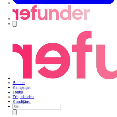
Navigering
Butiker
Kampanjer
I butik
Erbjudanden
Kundtjänst
Sök...