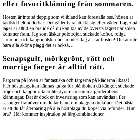
eller favoritklänning från sommaren.
Hösten är inte så deppig som vi ibland kan föreställa oss, hösten är
faktiskt helt underbar. Det gäller bara att klä sig efter väder. Lager på
lager är alltid en bra idé då du kan klä av de översta lagret när solen
kommer fram. Jag som älskar polotröjor, stickade koftor, roliga
strumpor och kängor älskar höstmodet. Jag älskar hösten! Det är inte
bara alla sköna plagg det är också…
Senapsgult, mörkgrönt, rött och
murriga färger är alltid rätt.
Färgerna på löven är fantastiska och färgerna på kläderna likaså!
Fler höstplagg kan kännas tunga för plånboken då kängor, stickade
tröjor och kappor ofta är lite dyrare än sommargarderobens
klänningar. Det är dock en investering som kan användas i fler
säsonger framöver om du tar hand om plaggen du köper. Det bästa
är att du får återbäring på alla höstplagg du köper via refunder! Hur
bra? Här kommer inspiration på färgkombinationer.