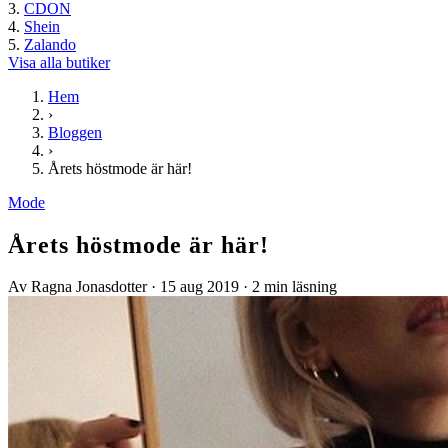
CDON
Shein
Zalando
Visa alla butiker
Hem
›
Bloggen
›
Årets höstmode är här!
Mode
Årets höstmode är här!
Av Ragna Jonasdotter
·
15 aug 2019
·
2 min läsning