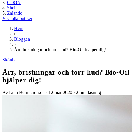
CDON
Shein
Zalando
Visa alla butiker
Hem
›
Bloggen
›
Ärr, bristningar och torr hud? Bio-Oil hjälper dig!
Skönhet
Ärr, bristningar och torr hud? Bio-Oil
hjälper dig!
Av Linn Bernhardsson
·
12 mar 2020
·
2 min läsning