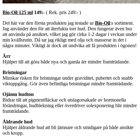
Bio-Oil 125 ml
149:-
( Rek. pris 249:- )
Det här var den första produkten jag testade ur
Bio-Oil
:s sortiment.
Jag använder den för att återfukta torr hud. Den fungerar även bra
att använda på ansiktet, vilket jag gör cirka 1-2 dagar i veckan under
min kvällsrutin. Då tar jag rikligt med olja och masserar in det i
några minuter. Viktigt är dock att undvika att få produkten i ögonen!
Ärr
Hjälper till att göra både nya och gamla ärr mindre framträdande.
Bristningar
Minskar risken för bristningar under graviditet, pubertet och snabb
viktuppgång. Gör även befintliga bristningar mindre framträdande.
Ojämn hudton
Bidrar till att pigmentfläckar och utslagorsakade av hormonella
förändringar, hudblekning eller överdriver solexponering blir mindre
framträdande.
Åldrande hud
Hjälper åldrande hud att bli jämnare och smidigare på både ansikte
och kropp.