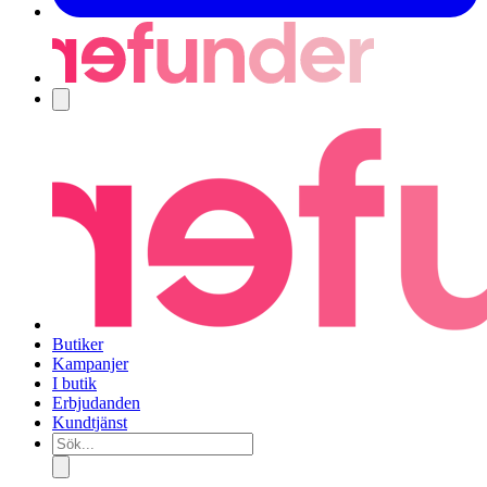
Navigering
Butiker
Kampanjer
I butik
Erbjudanden
Kundtjänst
Sök...