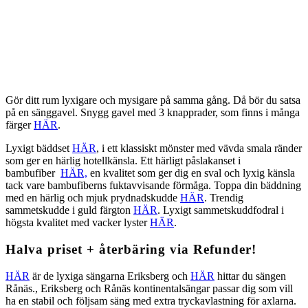
Gör ditt rum lyxigare och mysigare på samma gång. Då bör du satsa
på en sänggavel. Snygg gavel med 3 knapprader, som finns i många
färger
HÄR
.
Lyxigt bäddset
HÄR
, i ett klassiskt mönster med vävda smala ränder
som ger en härlig hotellkänsla. Ett härligt påslakanset i
bambufiber
HÄR,
en kvalitet som ger dig en sval och lyxig känsla
tack vare bambufiberns fuktavvisande förmåga. Toppa din bäddning
med en härlig och mjuk prydnadskudde
HÄR
. Trendig
sammetskudde i guld färgton
HÄR
. Lyxigt sammetskuddfodral i
högsta kvalitet med vacker lyster
HÄR
.
Halva priset + återbäring via Refunder!
HÄR
är de lyxiga sängarna Eriksberg och
HÄR
hittar du sängen
Rånäs., Eriksberg och Rånäs kontinentalsängar passar dig som vill
ha en stabil och följsam säng med extra tryckavlastning för axlarna.