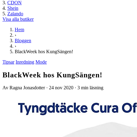
CDON
Shein
Zalando
Visa alla butiker
Hem
›
Bloggen
›
BlackWeek hos KungSängen!
Tipsar
Inredning
Mode
BlackWeek hos KungSängen!
Av Ragna Jonasdotter
·
24 nov 2020
·
3 min läsning