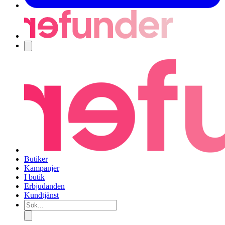
Navigering
Butiker
Kampanjer
I butik
Erbjudanden
Kundtjänst
Sök...