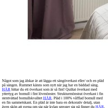
Något som jag älskar är att lägga ett sängöverkast eller/ och en pläd
på sängen. Rummet känns som nytt när jag har en bäddad säng.
HÄR
hittar du ett överkast som är så fint! Quiltat överkast med
yttertyg av bomull i fint lövmönster. Strukturmönstrat överkast i fin
stentvättad bomullskvalitet
HÄR
. Pläd i 100% våfflad bomull med
en fin sammetskant. En pläd är inte bara en dekorativ detalj, utan
även skön att svepa om sig när kylan smyger sig på finner du
HÄR
.