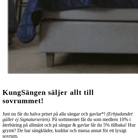
KungSängen säljer allt till
sovrummet!
Just nu får du halva priset på alla sängar och gavlar*!
(Erbjudandet
gäller ej Signaturserien).
På sortimentet får du som medlem 10% i
återbäring på allmänt och på sängar & gavlar får du 5% tillbaka! Hur
grymt? De har sängkläder, kuddar och massa annat för ett lyxigt
sovrum.