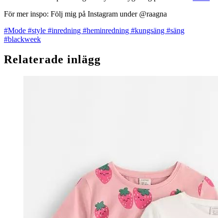
För mer inspo: Följ mig på Instagram under @raagna
#Mode
#style
#inredning
#heminredning
#kungsäng
#säng
#blackweek
Relaterade inlägg