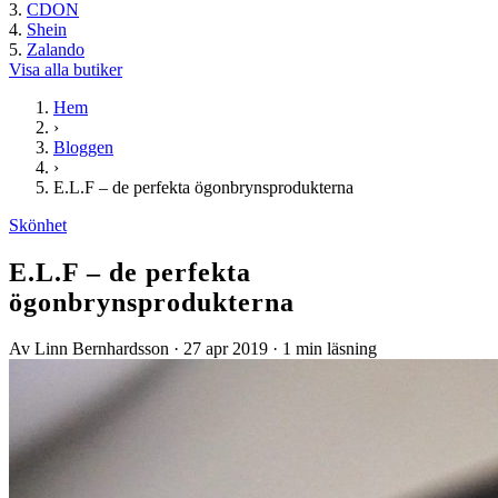
CDON
Shein
Zalando
Visa alla butiker
Hem
›
Bloggen
›
E.L.F – de perfekta ögonbrynsprodukterna
Skönhet
E.L.F – de perfekta
ögonbrynsprodukterna
Av Linn Bernhardsson
·
27 apr 2019
·
1 min läsning