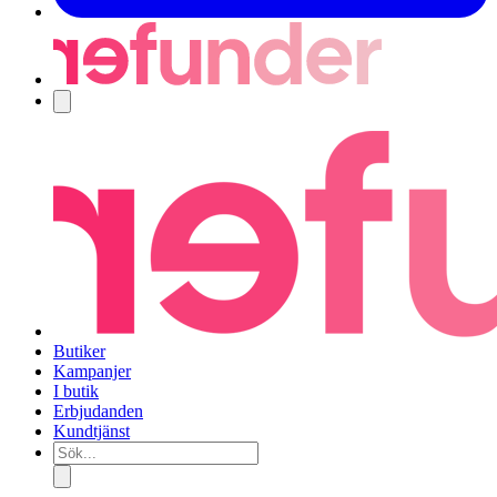
Navigering
Butiker
Kampanjer
I butik
Erbjudanden
Kundtjänst
Sök...