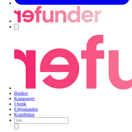
Navigering
Butiker
Kampanjer
I butik
Erbjudanden
Kundtjänst
Sök...