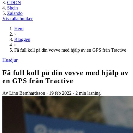
CDON
Shein
Zalando
Visa alla butiker
Hem
›
Bloggen
›
Få full koll på din vovve med hjälp av en GPS från Tractive
Husdjur
Få full koll på din vovve med hjälp av
en GPS från Tractive
Av Linn Bernhardsson
·
19 feb 2022
·
2 min läsning