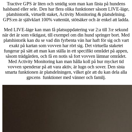
Tractive GPS är liten och smidig som man kan fästa på hundens
halsband eller sele. Den har flera olika funktioner såsom LIVE-läge,
platshistorik, virtuellt staket, Activity Monitoring & platsdelning.
GPS:en är självklart 100% vattentät, stötsäker och är enkel att ladda.
Med LIVE-läge kan man få platsuppdatering var 2:a till 3:e sekund
när det är som viktigast, till exempel om din hund springer bort. Med
platshistorik kan du se vad din fyrbenta vän har haft för sig och vart
exakt på kartan som vovven har rört sig. Det virtuella staketet
fungerar på sätt att man kan ställa in ett specifikt området på appen,
såsom trädgården, och få en notis så fort vovven lämnar området.
Med Activity Monitoring kan man hålla koll på hur mycket tid
vovven spenderar på att vara aktiv, är lugn och sover. Den sista
smarta funktionen är platsdelningen, vilket gör att du kan dela alla
gps:ens funktioner med vänner och familj.