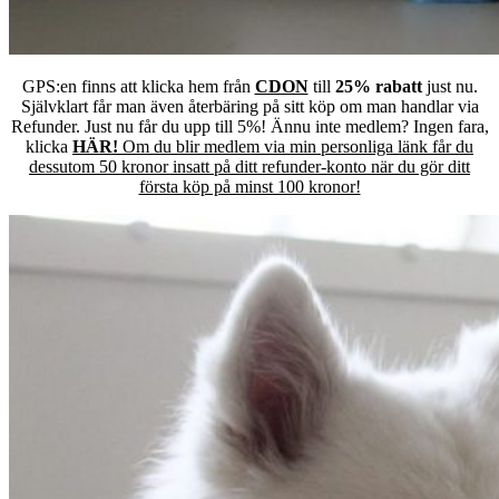
GPS:en finns att klicka hem från
CDON
till
25% rabatt
just nu.
Självklart får man även återbäring på sitt köp om man handlar via
Refunder. Just nu får du upp till 5%! Ännu inte medlem? Ingen fara,
klicka
HÄR!
Om du blir medlem via min personliga länk får du
dessutom 50 kronor insatt på ditt refunder-konto när du gör ditt
första köp på minst 100 kronor!