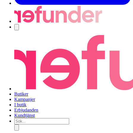
Navigering
Butiker
Kampanjer
I butik
Erbjudanden
Kundtjänst
Sök...