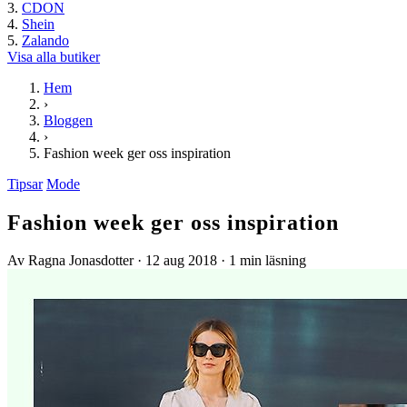
CDON
Shein
Zalando
Visa alla butiker
Hem
›
Bloggen
›
Fashion week ger oss inspiration
Tipsar
Mode
Fashion week ger oss inspiration
Av Ragna Jonasdotter
·
12 aug 2018
·
1 min läsning