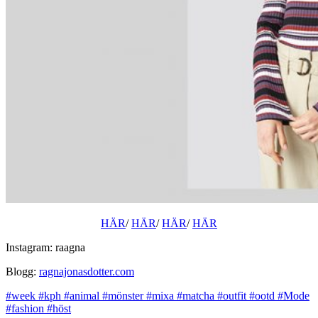
HÄR
/
HÄR
/
HÄR
/
HÄR
Instagram: raagna
Blogg:
ragnajonasdotter.com
#week
#kph
#animal
#mönster
#mixa
#matcha
#outfit
#ootd
#Mode
#fashion
#höst