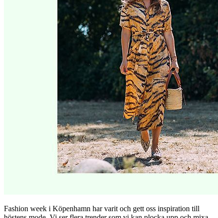
Fashion week i Köpenhamn har varit och gett oss inspiration till
höstens mode. Vi ser flera trender som vi kan plocka upp och mixa