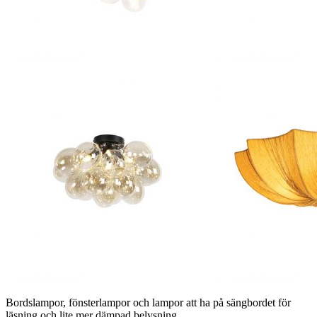
Bordslampor, fönsterlampor och lampor att ha på sängbordet för
läsning och lite mer dämpad belysning.