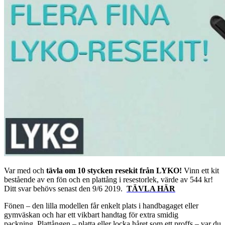
Var med och
tävla om 10 stycken resekit från LYKO!
Vinn ett kit
bestående av en fön och en plattång i resestorlek, värde av 544 kr!
Ditt svar behövs senast den 9/6 2019.
TÄVLA HÄR
Fönen – den lilla modellen får enkelt plats i handbagaget eller
gymväskan och har ett vikbart handtag för extra smidig
packning.
Plattången – platta eller locka håret som ett proffs – var du