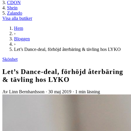
CDON
Shein
Zalando
Visa alla butiker
Hem
›
Bloggen
›
Let’s Dance-deal, förhöjd återbäring & tävling hos LYKO
Skönhet
Let’s Dance-deal, förhöjd återbäring
& tävling hos LYKO
Av Linn Bernhardsson
·
30 maj 2019
·
1 min läsning