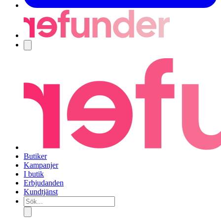
Navigering
Butiker
Kampanjer
I butik
Erbjudanden
Kundtjänst
Sök...