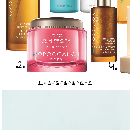
1.
//
2.
//
3.
//
4.
//
5.
//
6.
//
7.