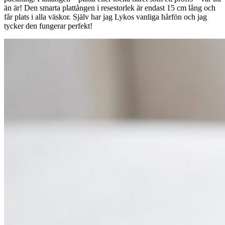
än är! Den smarta plattången i resestorlek är endast 15 cm lång och
får plats i alla väskor. Själv har jag Lykos vanliga hårfön och jag
tycker den fungerar perfekt!