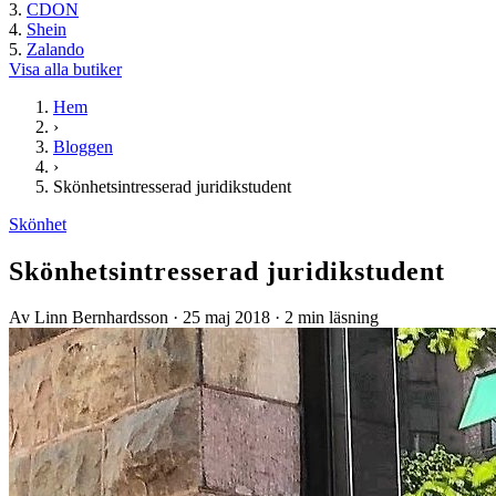
CDON
Shein
Zalando
Visa alla butiker
Hem
›
Bloggen
›
Skönhetsintresserad juridikstudent
Skönhet
Skönhetsintresserad juridikstudent
Av Linn Bernhardsson
·
25 maj 2018
·
2 min läsning