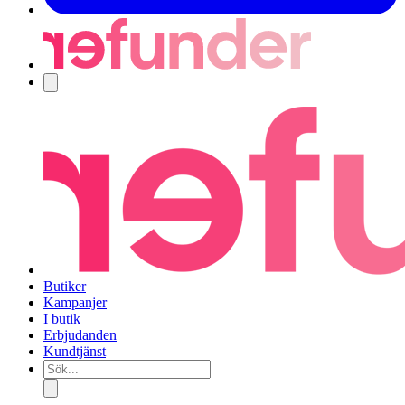
Navigering
Butiker
Kampanjer
I butik
Erbjudanden
Kundtjänst
Sök...