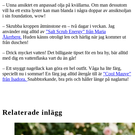
– Unna ansiktet en anpassad olja på kvällarna. Om man dessutom
vill ha ett extra lyster kan man blanda i några doppar av ansiktsoljan
i sin foundation, wow!
– Skrubba kroppen åtminstone en – två dagar i veckan. Jag
använder mig alltid av
”Salt Scrub Energy” från Maria
Åkerberg.
Huden känns otroligt len och härlig när jag kommer ut
från duschen!
– Drick mycket vatten! Det billigaste tipset för en bra hy, bär alltid
med dig en vattenflaska vart du än går!
– Ett snyggt nagellack kan göra en hel outfit. Våga ha lite färg,
speciellt nu i sommar! En färg jag alltid återgår till är
”Cool Mauve”
från Isadora.
Snabbtorkande, bra pris och håller länge på naglarna!
Relaterade inlägg