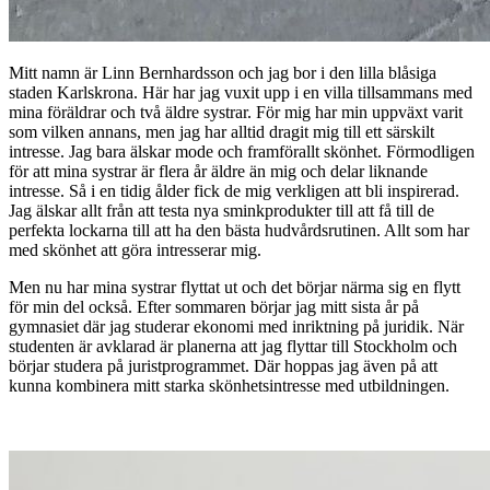
Mitt namn är Linn Bernhardsson och jag bor i den lilla blåsiga
staden Karlskrona. Här har jag vuxit upp i en villa tillsammans med
mina föräldrar och två äldre systrar. För mig har min uppväxt varit
som vilken annans, men jag har alltid dragit mig till ett särskilt
intresse. Jag bara älskar mode och framförallt skönhet. Förmodligen
för att mina systrar är flera år äldre än mig och delar liknande
intresse. Så i en tidig ålder fick de mig verkligen att bli inspirerad.
Jag älskar allt från att testa nya sminkprodukter till att få till de
perfekta lockarna till att ha den bästa hudvårdsrutinen. Allt som har
med skönhet att göra intresserar mig.
Men nu har mina systrar flyttat ut och det börjar närma sig en flytt
för min del också. Efter sommaren börjar jag mitt sista år på
gymnasiet där jag studerar ekonomi med inriktning på juridik. När
studenten är avklarad är planerna att jag flyttar till Stockholm och
börjar studera på juristprogrammet. Där hoppas jag även på att
kunna kombinera mitt starka skönhetsintresse med utbildningen.