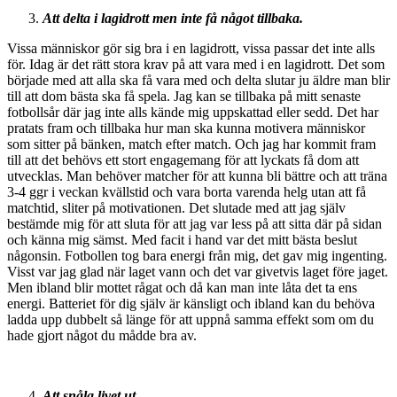
Att delta i lagidrott men inte få något tillbaka.
Vissa människor gör sig bra i en lagidrott, vissa passar det inte alls
för. Idag är det rätt stora krav på att vara med i en lagidrott. Det som
började med att alla ska få vara med och delta slutar ju äldre man blir
till att dom bästa ska få spela. Jag kan se tillbaka på mitt senaste
fotbollsår där jag inte alls kände mig uppskattad eller sedd. Det har
pratats fram och tillbaka hur man ska kunna motivera människor
som sitter på bänken, match efter match. Och jag har kommit fram
till att det behövs ett stort engagemang för att lyckats få dom att
utvecklas. Man behöver matcher för att kunna bli bättre och att träna
3-4 ggr i veckan kvällstid och vara borta varenda helg utan att få
matchtid, sliter på motivationen. Det slutade med att jag själv
bestämde mig för att sluta för att jag var less på att sitta där på sidan
och känna mig sämst. Med facit i hand var det mitt bästa beslut
någonsin. Fotbollen tog bara energi från mig, det gav mig ingenting.
Visst var jag glad när laget vann och det var givetvis laget före jaget.
Men ibland blir mottet rågat och då kan man inte låta det ta ens
energi. Batteriet för dig själv är känsligt och ibland kan du behöva
ladda upp dubbelt så länge för att uppnå samma effekt som om du
hade gjort något du mådde bra av.
Att snåla livet ut.