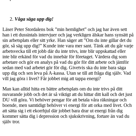
Våga säga upp dig!
Läser Peter Stordalens bok ”min hemlighet” och jag har även sett
han i ett dussintals intervjuer och jag verkligen älskar hans synsätt på
sin arbetsplats eller sitt yrke. Han säger att ”Om du inte gillar det du
gör, så säg upp dig!” Kunde inte vara mer sant. Tänk att du går varje
arbetsvecka till ett jobb där du inte trivs, inte blir uppskattad eller
inte blir erkänd för vad du innebär för företaget. Värdera dig som
arbetare och gör en analys på vad du gör för ditt arbete och jämför
sedan med vad arbetet gör för dig. Givetvis ska du inte bara säga
upp dig och sen leva på A-kassa. Utan se till att fråga dig själv. Vad
vill jag göra i livet? Får jobbet mig att tappa energi?
Man kan alltid hitta en bättre arbetsplats om du inte trivs på ditt
nuvarande jobb och det är så viktigt att du hittar ditt kall och det just
DU vill göra. Vi behöver pengar för att betala våra räkningar och
boende, men samtidigt behöver vi energi för att orka med livet. Och
att sätta sig i ett ekorrhjul där jobbet bara drar ut energi från dig
kommer sätta dig i depression och sjukskrivning, fortare än vad du
själv tror.