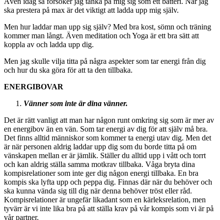
Även idag så försöker jag tänka på mig sig som ett batteri. När jag
ska prestera på max är det viktigt att ladda upp mig själv.
Men hur laddar man upp sig själv? Med bra kost, sömn och träning
kommer man långt. Även meditation och Yoga är ett bra sätt att
koppla av och ladda upp dig.
Men jag skulle vilja titta på några aspekter som tar energi från dig
och hur du ska göra för att ta den tillbaka.
ENERGIBOVAR
Vänner som inte är dina vänner.
Det är rätt vanligt att man har någon runt omkring sig som är mer av
en energibov än en vän. Som tar energi av dig för att själv må bra.
Det finns alltid människor som kommer ta energi utav dig. Men det
är när personen aldrig laddar upp dig som du borde titta på om
vänskapen mellan er är jämlik. Ställer du alltid upp i vått och torrt
och kan aldrig ställa samma motkrav tillbaka. Våga bryta dina
kompisrelationer som inte ger dig någon energi tillbaka. En bra
kompis ska lyfta upp och peppa dig. Finnas där när du behöver och
ska kunna vända sig till dig när denna behöver tröst eller råd.
Kompisrelationer är ungefär likadant som en kärleksrelation, men
tyvärr är vi inte lika bra på att ställa krav på vår kompis som vi är på
vår partner.