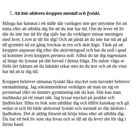
Att inte aktivera kroppen mentalt och fysiskt.
Många har hamnat i ett ställe där vardagen inte ger utrymme för att
träna eller att utbilda dig för att du inte har tid. Om du lever ett liv
där du inte har tid för dig själv har du verkligen missat meningen
med livet. Livet är till för dig! Och att påstå att du inte har tid att gå
till gymmet iaf en gång iveckan är ren och skär lögn. Tänk på att
kroppen anpassar dig efter din aktivitetsgrad och har du noll i grad
så kommer även kroppen prestera noll. Alltså du tar dig ingenstans
så länge du lyssnar på ditt huvud i denna fråga. Du måste våga se
förbi det faktum att du faktiskt orkar mer än du tror och att du visst
har tid att ta dig tid.
Kroppen behöver utmanas fysiskt lika mycket som huvudet behöver
mentalträning. Jag rekommenderar verkligen att man tar sig en
promenad eller en timmes gymträning när du kan. Här kan man
multitaska på ett smart sätt. Jag lyssar mycket på poddar och
ljudböcker. Hitta en bok som utbildar dig och tillför kunskap och gå
sedan ut och bli både aktiverad fysiskt och mentalt av din lärdom i
ljudboken. Det är aldrig försent att börja träna eller att utbilda dig.
Du har ett helt liv som ska levas och se till att du lever det för dig i
första hand.