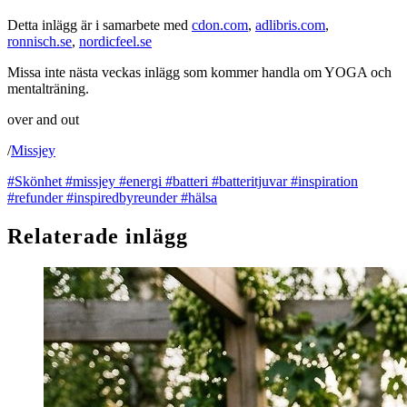
Detta inlägg är i samarbete med
cdon.com
,
adlibris.com
,
ronnisch.se
,
nordicfeel.se
Missa inte nästa veckas inlägg som kommer handla om YOGA och
mentalträning.
over and out
/
Missjey
#Skönhet
#missjey
#energi
#batteri
#batteritjuvar
#inspiration
#refunder
#inspiredbyreunder
#hälsa
Relaterade inlägg