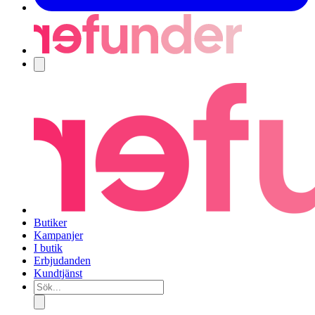
Navigering
Butiker
Kampanjer
I butik
Erbjudanden
Kundtjänst
Sök...