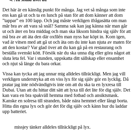
Det här är en känslig punkt för många. Jag vet så många som inte
ens kan gå ut och ta en lunch på stan för att dom känner att dom
”tappar” en 100 lapp. Och jag måste verkligen ifrågasätta om man
mår bra av att vara så snål? Samma sak kan jag känna när man går
ut och äter en bra middag och man ska liksom hindra sig själv för att
må bra av att äta den där oxfilén man nyss har köpt in. Kom igen,
vad är vitsen med att gå ut och äta om du inte kan njuta av maten för
att den kostar? Var glad över att du kan gå på en restaurang och
beställa svenskt kött. Försök när du ska unna dig eller göra något att
sluta leta fel. Var i stunden, uppskatta ditt sällskap eller ensamhet
och njut så länge du bara orkar.
Vissa kan tycka att jag unnar mig alldeles tillräckligt. Men jag vill
verkligen understryka att en viss lyx för sig själv gör en lycklig. Då
pratar jag inte nödvändigtvis inte om att du ska ta en lyxresa till
Dubai. Utan att du hittar ditt sätt att lyxa till det lite för dig själv. Det
kan vara en bra spakväll hemma med fotbad och ansiktsmask.
Kanske en solresa till stranden, både nära hemmet eller långt borta.
Hitta din egna lyx och gör det för dig själv och känn hur du laddar
upp batteriet.
missjey tänker alldeles tillräckligt på lyx.