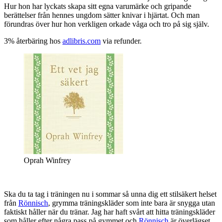
Hur hon har lyckats skapa sitt egna varumärke och gripande
berättelser från hennes ungdom sätter knivar i hjärtat. Och man
förundras över hur hon verkligen orkade våga och tro på sig själv.
3% återbäring hos
adlibris.com
via refunder.
Oprah Winfrey
Ska du ta tag i träningen nu i sommar så unna dig ett stilsäkert helset
från
Rönnisch
, grymma träningskläder som inte bara är snygga utan
faktiskt håller när du tränar. Jag har haft svårt att hitta träningskläder
som håller efter några pass på gymmet och
Rönnisch
är överlägset