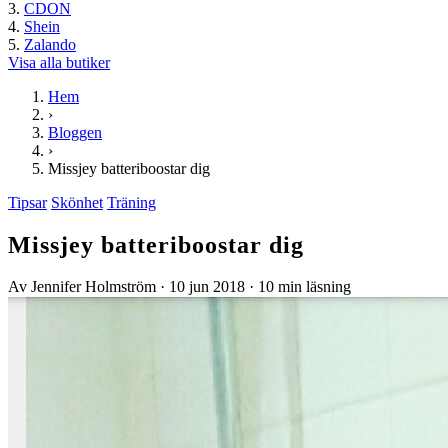
CDON
Shein
Zalando
Visa alla butiker
Hem
›
Bloggen
›
Missjey batteriboostar dig
Tipsar
Skönhet
Träning
Missjey batteriboostar dig
Av Jennifer Holmström
·
10 jun 2018
·
10 min läsning