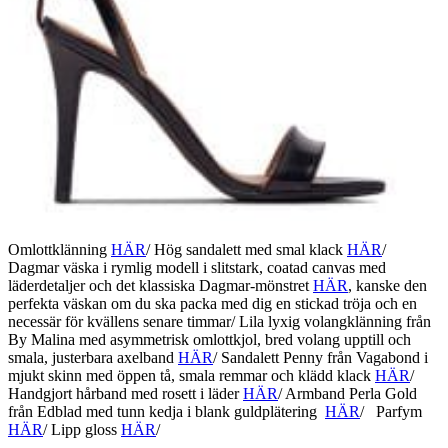
Omlottklänning
HÄR
/ Hög sandalett med smal klack
HÄR
/
Dagmar väska i rymlig modell i slitstark, coatad canvas med
läderdetaljer och det klassiska Dagmar-mönstret
HÄR
, kanske den
perfekta väskan om du ska packa med dig en stickad tröja och en
necessär för kvällens senare timmar/ Lila lyxig volangklänning från
By Malina med asymmetrisk omlottkjol, bred volang upptill och
smala, justerbara axelband
HÄR
/ Sandalett Penny från Vagabond i
mjukt skinn med öppen tå, smala remmar och klädd klack
HÄR
/
Handgjort hårband med rosett i läder
HÄR
/ Armband Perla Gold
från Edblad med tunn kedja i blank guldplätering
HÄR
/ Parfym
HÄR
/ Lipp gloss
HÄR
/