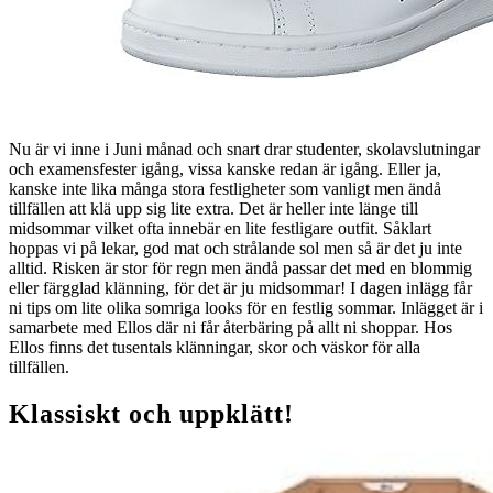
Nu är vi inne i Juni månad och snart drar studenter, skolavslutningar
och examensfester igång, vissa kanske redan är igång. Eller ja,
kanske inte lika många stora festligheter som vanligt men ändå
tillfällen att klä upp sig lite extra. Det är heller inte länge till
midsommar vilket ofta innebär en lite festligare outfit. Såklart
hoppas vi på lekar, god mat och strålande sol men så är det ju inte
alltid. Risken är stor för regn men ändå passar det med en blommig
eller färgglad klänning, för det är ju midsommar! I dagen inlägg får
ni tips om lite olika somriga looks för en festlig sommar. Inlägget är i
samarbete med Ellos där ni får återbäring på allt ni shoppar. Hos
Ellos finns det tusentals klänningar, skor och väskor för alla
tillfällen.
Klassiskt och uppklätt!