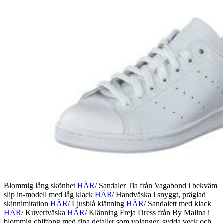
Blommig lång skönhet
HÄR
/ Sandaler Tia från Vagabond i bekväm
slip in-modell med låg klack
HÄR
/ Handväska i snyggt, präglad
skinnimitation
HÄR
/ Ljusblå klänning
HÄR
/ Sandalett med klack
HÄR
/ Kuvertväska
HÄR
/ Klänning Freja Dress från By Malina i
blommig chiffong med fina detaljer som volanger, sydda veck och