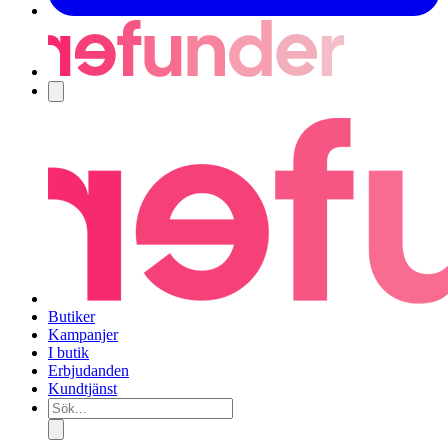
Navigering
Butiker
Kampanjer
I butik
Erbjudanden
Kundtjänst
Sök...