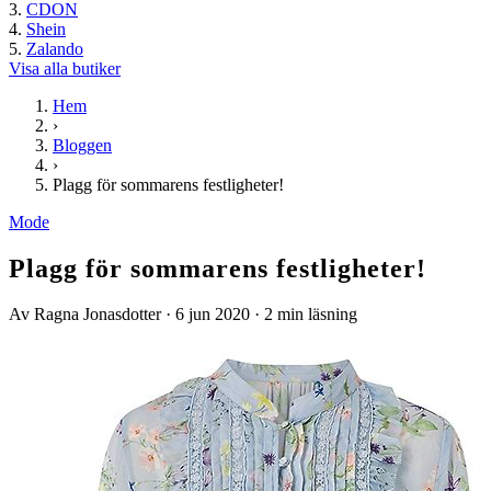
CDON
Shein
Zalando
Visa alla butiker
Hem
›
Bloggen
›
Plagg för sommarens festligheter!
Mode
Plagg för sommarens festligheter!
Av Ragna Jonasdotter
·
6 jun 2020
·
2 min läsning