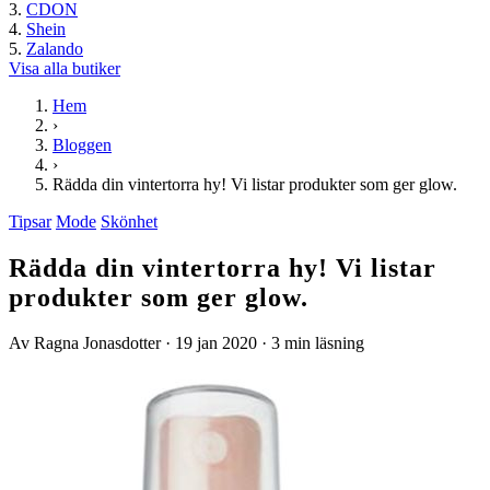
CDON
Shein
Zalando
Visa alla butiker
Hem
›
Bloggen
›
Rädda din vintertorra hy! Vi listar produkter som ger glow.
Tipsar
Mode
Skönhet
Rädda din vintertorra hy! Vi listar
produkter som ger glow.
Av Ragna Jonasdotter
·
19 jan 2020
·
3 min läsning