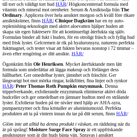
till torr och väldigt torr hud
HÄR
/ Högkoncentrerad formula med
vitamin och mineral mot orenheter. Serum & Ansiktsolja från
The
Ordinary
. Applicera över hela ansiktet morgon och kväll före rikare
ansiktskrämer, finns
HÄR/
Clinique Dagkräm
har en ny auto-
replenishing-teknologin med aktivt aloevatten hjälper huden att
skapa sin egen fuktreserv för att kontinuerligt återfukta sig själv.
Formulan binder all fukt i huden, för en otroligt fräsch och fyllig hud
med frisk lyster. Gelcremen är rik på hyaluronsyra, naturens perfekta
fuktmagnet, och tester visar att fukten bevaras nonstop i 72 timmar –
även efter rengöring av ditt ansikte.
HÄR/
Ögonkräm från
Ole Henriksen
. Mycket återfuktande men lätt
formula som underlättar att lägga makeup och förlänger dess
hållbarhet. Ger omedelbar lyster, jämnhet och fräschör. Ger
långvarigt bot mot mörka ringar, kråkfötter, fina linjer och rynkor
HÄR
/
Peter Thomas Roth Pumpkin enzymmask
. Denna
trippelverkande, exfolierande enzymmask eliminerar aktivt döda
hudceller och ger omedelbart en jämnare hudton med en strålande
lyster. Exfolierar huden på tre nivåer med hjälp av AHA-syra,
pumpaenzymer och fina kristaller av aluminiumoxid. Perfekta
produkten att ta på vintern innan du tar på ditt serum, finns
HÄR
/
Glöm inte att alltid ha denna produkt i väskan
, en räddning när du
är på språng!
Moisture Surge Face Spray
är ett uppfriskande
ansiktsspray som är din huds bästa vän. Sprayas i ansiktet