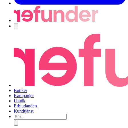
Navigering
Butiker
Kampanjer
I butik
Erbjudanden
Kundtjänst
Sök...