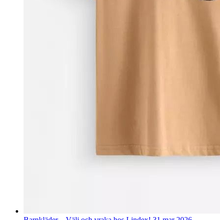
Barnkläder – Välj och vraka hos Lindex!
31 mar 2026