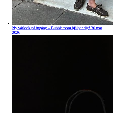
Ny vårlook på ingång – Bubbleroom hjälper dig!
30 mar
2026