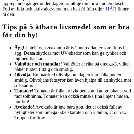
upprepande gånger under dagen för att ge din torra hud en dusch.
Full av fukt och aktiv aloe-vera, men helt fri från oljor.
HÄR
finner
ni den!
Tips på 5 ätbara livsmedel som är bra
för din hy!
Ägg!
Lutein och zeaxantin är två antioxidanter som finns i
ägg. Dessa skyddar mot UV-skador som kan ge rynkor och
pigmentfläckar.
Valnötter och mandlar!
Valnötter är rika på omega-3, vilket
håller huden fuktig och smidig.
Olivolja!
En matsked olivolja om dagen kan hålla huden
smidig. Olivoljans fettsyror kan även hjälpa till att skydda mot
solskador.
Tomater!
Tomater är fulla av lykopen som kan ge ökat skydd
mot solbränna. Tomater kan också minska fina linjer i huden,
hur bra!
Avokado!
Avokado är inte bara gott, det är också fullt av
nyttigheter som omega 6,betakaroten och vitamin, C och E.
Toppen för flow!