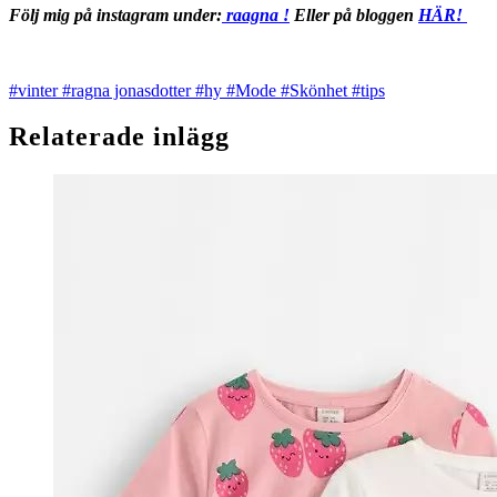
Följ mig på instagram under:
raagna !
Eller på bloggen
HÄR!
#vinter
#ragna jonasdotter
#hy
#Mode
#Skönhet
#tips
Relaterade inlägg