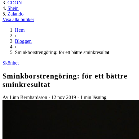
CDON
Shein
Zalando
Visa alla butiker
Hem
›
Bloggen
›
Sminkborstrengöring: för ett bättre sminkresultat
Skönhet
Sminkborstrengöring: för ett bättre
sminkresultat
Av Linn Bernhardsson
·
12 nov 2019
·
1 min läsning