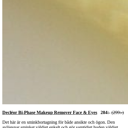
Decléor Bi-Phase Makeup Remover Face & Eyes
284:-
(299:-)
Det här är en sminkbortagning för både ansikte och ögon. Den
avlägsnar sminket väldigt enkelt och gör samtidigt huden väldigt