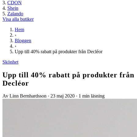
CDON
Shein
Zalando
Visa alla butiker
Hem
›
Bloggen
›
Upp till 40% rabatt på produkter från Decléor
Skönhet
Upp till 40% rabatt på produkter från
Decléor
Av Linn Bernhardsson
·
23 maj 2020
·
1 min läsning