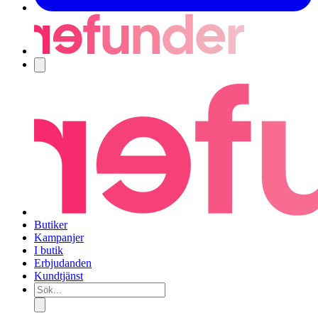
Navigering
Butiker
Kampanjer
I butik
Erbjudanden
Kundtjänst
Sök...