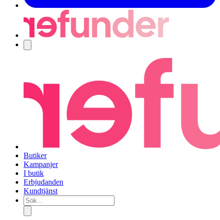
Navigering
Butiker
Kampanjer
I butik
Erbjudanden
Kundtjänst
Sök...