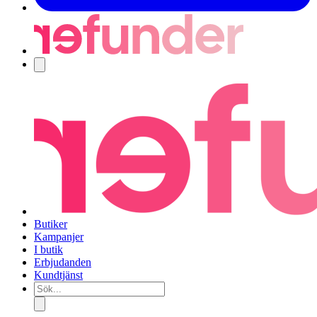
Navigering
Butiker
Kampanjer
I butik
Erbjudanden
Kundtjänst
Sök...