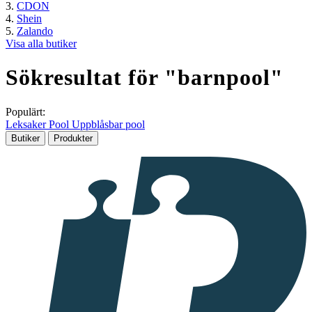
CDON
Shein
Zalando
Visa alla butiker
Sökresultat för "
barnpool
"
Populärt:
Leksaker
Pool
Uppblåsbar pool
Butiker
Produkter
I
samarbete
med