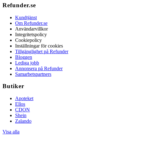
Refunder.se
Kundtjänst
Om Refunder.se
Användarvillkor
Integritetspolicy
Cookiepolicy
Inställningar för cookies
Tillgänglighet på Refunder
Bloggen
Lediga jobb
Annonsera på Refunder
Samarbetspartners
Butiker
Apoteket
Ellos
CDON
Shein
Zalando
Visa alla