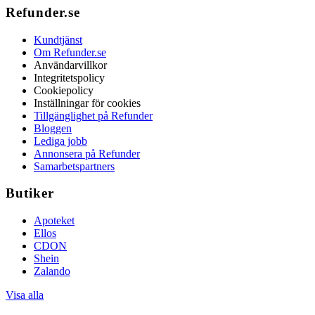
Refunder.se
Kundtjänst
Om Refunder.se
Användarvillkor
Integritetspolicy
Cookiepolicy
Inställningar för cookies
Tillgänglighet på Refunder
Bloggen
Lediga jobb
Annonsera på Refunder
Samarbetspartners
Butiker
Apoteket
Ellos
CDON
Shein
Zalando
Visa alla