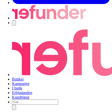
Navigering
Butiker
Kampanjer
I butik
Erbjudanden
Kundtjänst
Sök...