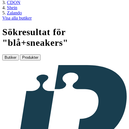
CDON
Shein
Zalando
Visa alla butiker
Sökresultat för
"
blå+sneakers
"
Butiker
Produkter
I
samarbete
med