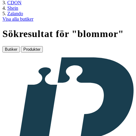
CDON
Shein
Zalando
Visa alla butiker
Sökresultat för "
blommor
"
Butiker
Produkter
I
samarbete
med