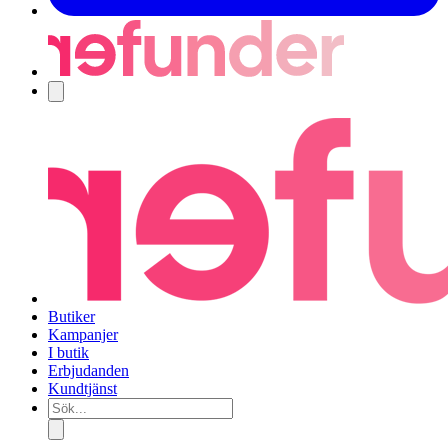
Navigering
Butiker
Kampanjer
I butik
Erbjudanden
Kundtjänst
Sök...