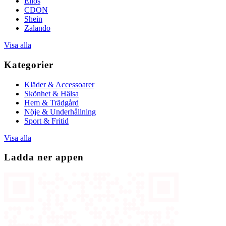
Ellos
CDON
Shein
Zalando
Visa alla
Kategorier
Kläder & Accessoarer
Skönhet & Hälsa
Hem & Trädgård
Nöje & Underhållning
Sport & Fritid
Visa alla
Ladda ner appen