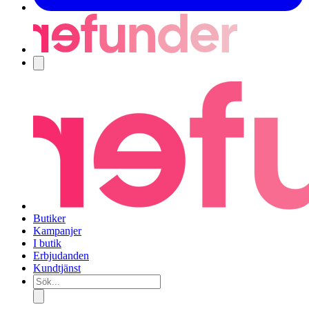
Navigering
Butiker
Kampanjer
I butik
Erbjudanden
Kundtjänst
Sök...