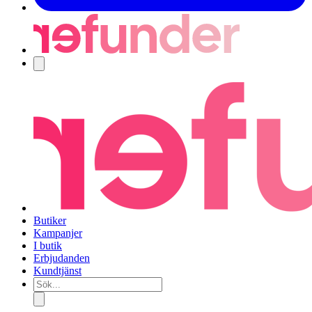
Navigering
Butiker
Kampanjer
I butik
Erbjudanden
Kundtjänst
Sök...