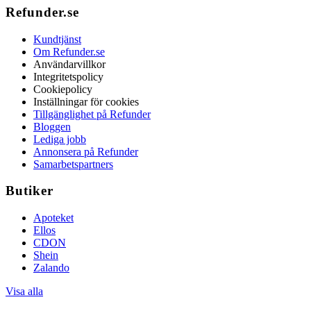
Refunder.se
Kundtjänst
Om Refunder.se
Användarvillkor
Integritetspolicy
Cookiepolicy
Inställningar för cookies
Tillgänglighet på Refunder
Bloggen
Lediga jobb
Annonsera på Refunder
Samarbetspartners
Butiker
Apoteket
Ellos
CDON
Shein
Zalando
Visa alla