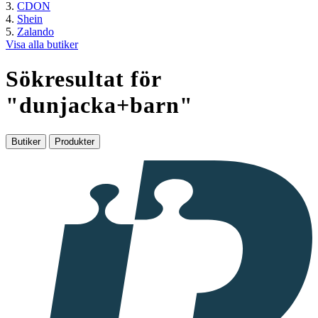
CDON
Shein
Zalando
Visa alla butiker
Sökresultat för
"
dunjacka+barn
"
Butiker
Produkter
I
samarbete
med