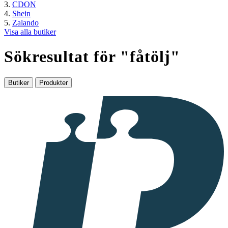
CDON
Shein
Zalando
Visa alla butiker
Sökresultat för "
fåtölj
"
Butiker
Produkter
I
samarbete
med