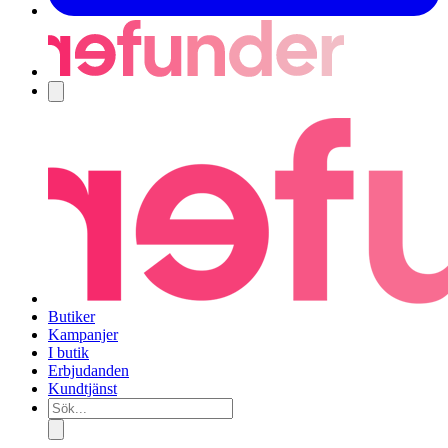
Navigering
Butiker
Kampanjer
I butik
Erbjudanden
Kundtjänst
Sök...