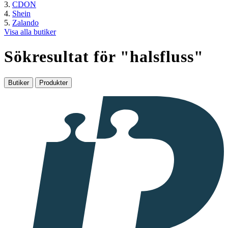
CDON
Shein
Zalando
Visa alla butiker
Sökresultat för "
halsfluss
"
Butiker
Produkter
I
samarbete
med