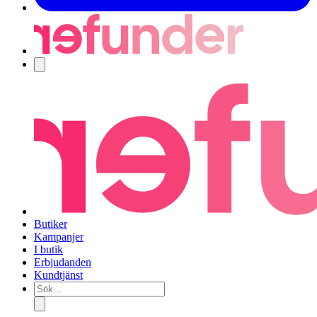
Navigering
Butiker
Kampanjer
I butik
Erbjudanden
Kundtjänst
Sök...