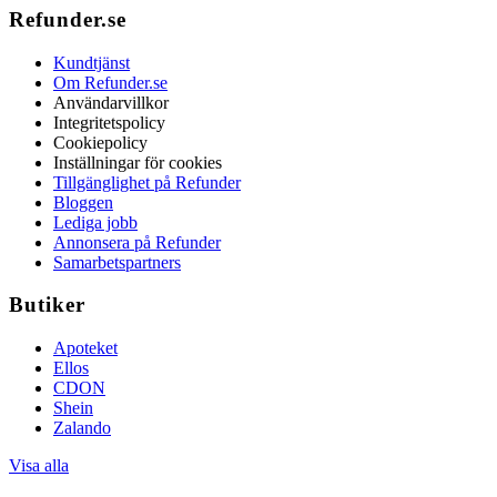
Refunder.se
Kundtjänst
Om Refunder.se
Användarvillkor
Integritetspolicy
Cookiepolicy
Inställningar för cookies
Tillgänglighet på Refunder
Bloggen
Lediga jobb
Annonsera på Refunder
Samarbetspartners
Butiker
Apoteket
Ellos
CDON
Shein
Zalando
Visa alla