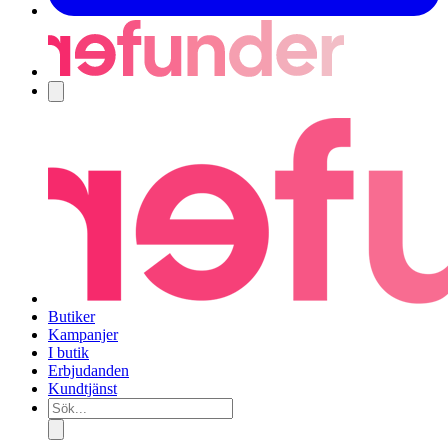
Navigering
Butiker
Kampanjer
I butik
Erbjudanden
Kundtjänst
Sök...