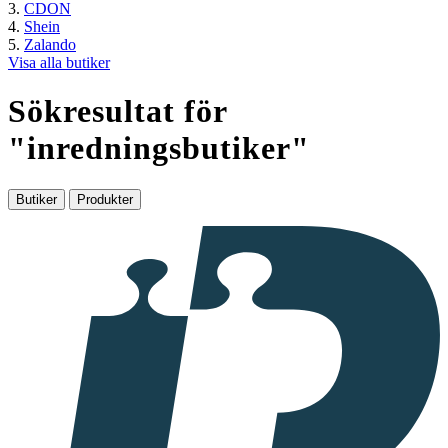
CDON
Shein
Zalando
Visa alla butiker
Sökresultat för
"
inredningsbutiker
"
Butiker
Produkter
I
samarbete
med