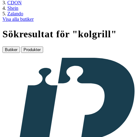
CDON
Shein
Zalando
Visa alla butiker
Sökresultat för "
kolgrill
"
Butiker
Produkter
I
samarbete
med