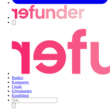
Navigering
Butiker
Kampanjer
I butik
Erbjudanden
Kundtjänst
Sök...