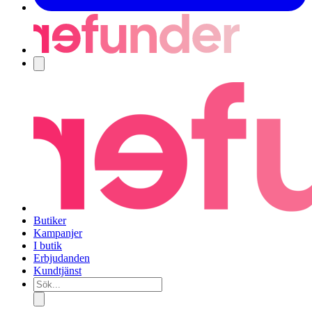
Navigering
Butiker
Kampanjer
I butik
Erbjudanden
Kundtjänst
Sök...