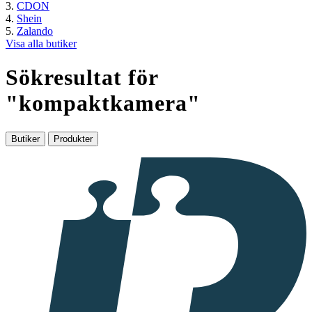
CDON
Shein
Zalando
Visa alla butiker
Sökresultat för
"
kompaktkamera
"
Butiker
Produkter
I
samarbete
med