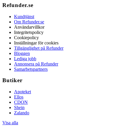
Refunder.se
Kundtjänst
Om Refunder.se
Användarvillkor
Integritetspolicy
Cookiepolicy
Inställningar för cookies
Tillgänglighet på Refunder
Bloggen
Lediga jobb
Annonsera på Refunder
Samarbetspartners
Butiker
Apoteket
Ellos
CDON
Shein
Zalando
Visa alla