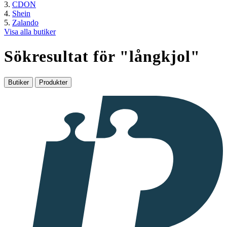
CDON
Shein
Zalando
Visa alla butiker
Sökresultat för "
långkjol
"
Butiker
Produkter
I
samarbete
med