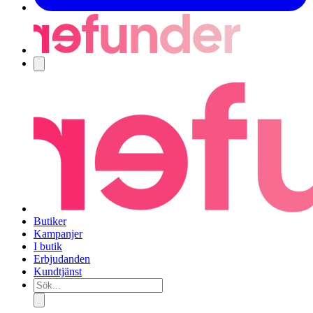
Navigering
Butiker
Kampanjer
I butik
Erbjudanden
Kundtjänst
Sök...