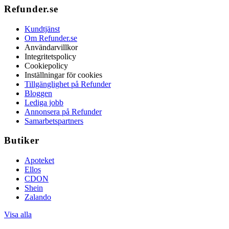
Refunder.se
Kundtjänst
Om Refunder.se
Användarvillkor
Integritetspolicy
Cookiepolicy
Inställningar för cookies
Tillgänglighet på Refunder
Bloggen
Lediga jobb
Annonsera på Refunder
Samarbetspartners
Butiker
Apoteket
Ellos
CDON
Shein
Zalando
Visa alla