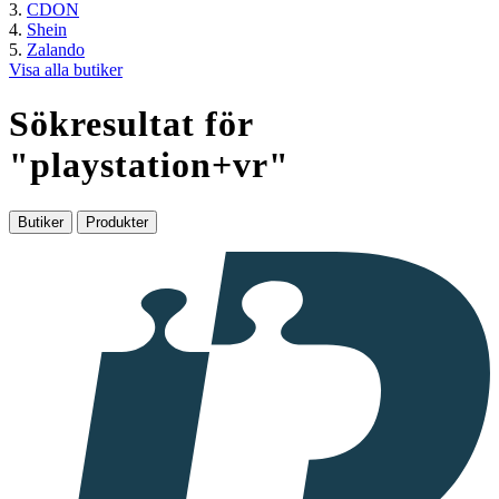
CDON
Shein
Zalando
Visa alla butiker
Sökresultat för
"
playstation+vr
"
Butiker
Produkter
I
samarbete
med