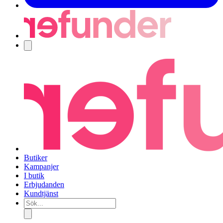
Navigering
Butiker
Kampanjer
I butik
Erbjudanden
Kundtjänst
Sök...