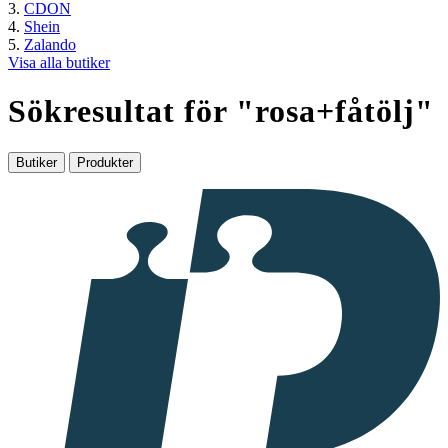
CDON
Shein
Zalando
Visa alla butiker
Sökresultat för "
rosa+fåtölj
"
Butiker
Produkter
I
samarbete
med