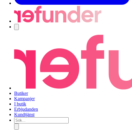
Navigering
Butiker
Kampanjer
I butik
Erbjudanden
Kundtjänst
Sök...