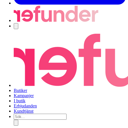
Navigering
Butiker
Kampanjer
I butik
Erbjudanden
Kundtjänst
Sök...