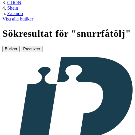
CDON
Shein
Zalando
Visa alla butiker
Sökresultat för "
snurrfåtölj
"
Butiker
Produkter
I
samarbete
med