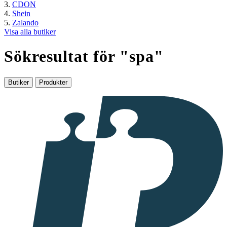
CDON
Shein
Zalando
Visa alla butiker
Sökresultat för "
spa
"
Butiker
Produkter
I
samarbete
med