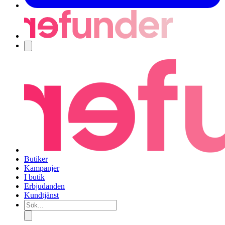
Navigering
Butiker
Kampanjer
I butik
Erbjudanden
Kundtjänst
Sök...