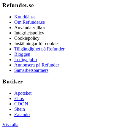
Refunder.se
Kundtjänst
Om Refunder.se
Användarvillkor
Integritetspolicy
Cookiepolicy
Inställningar för cookies
Tillgänglighet på Refunder
Bloggen
Lediga jobb
Annonsera på Refunder
Samarbetspartners
Butiker
Apoteket
Ellos
CDON
Shein
Zalando
Visa alla