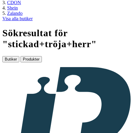
CDON
Shein
Zalando
Visa alla butiker
Sökresultat för
"
stickad+tröja+herr
"
Butiker
Produkter
I
samarbete
med