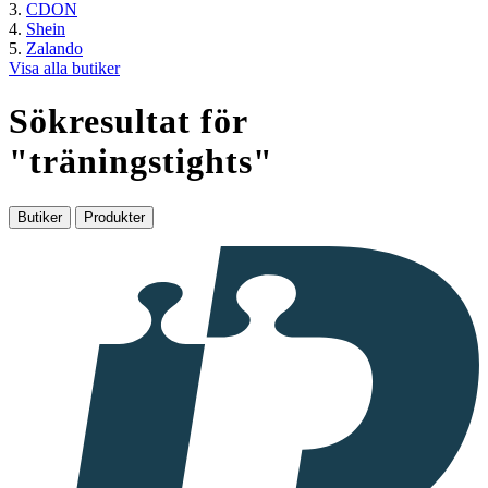
CDON
Shein
Zalando
Visa alla butiker
Sökresultat för
"
träningstights
"
Butiker
Produkter
I
samarbete
med