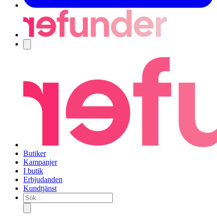
Navigering
Butiker
Kampanjer
I butik
Erbjudanden
Kundtjänst
Sök...