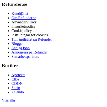
Refunder.se
Kundtjänst
Om Refunder.se
Användarvillkor
Integritetspolicy
Cookiepolicy
Inställningar för cookies
Tillgänglighet på Refunder
Bloggen
Lediga jobb
Annonsera på Refunder
Samarbetspartners
Butiker
Apoteket
Ellos
CDON
Shein
Zalando
Visa alla