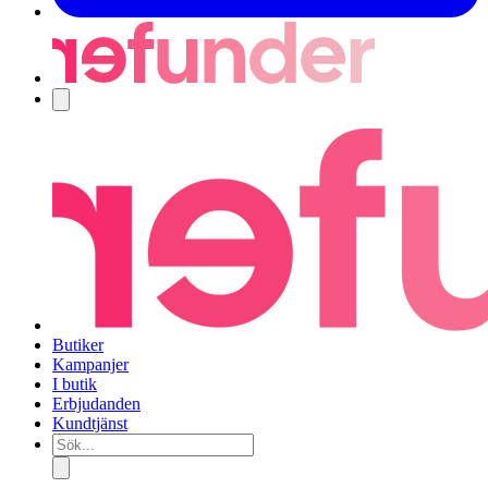
Navigering
Butiker
Kampanjer
I butik
Erbjudanden
Kundtjänst
Sök...