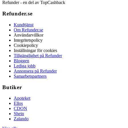
Refunder - en del av TopCashback
Refunder.se
Kundtjänst
Om Refunder.se
Användarvillkor
Integritetspolicy
Cookiepolicy
Inställningar för cookies
Tillgänglighet på Refunder
Bloggen
Lediga jobb
Annonsera på Refunder
Samarbetspartners
Butiker
Apoteket
Ellos
CDON
Shein
Zalando