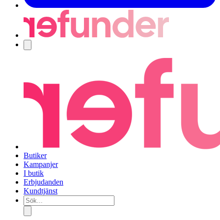
Navigering
Butiker
Kampanjer
I butik
Erbjudanden
Kundtjänst
Sök...