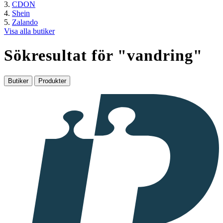
CDON
Shein
Zalando
Visa alla butiker
Sökresultat för "
vandring
"
Butiker
Produkter
I
samarbete
med