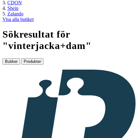
CDON
Shein
Zalando
Visa alla butiker
Sökresultat för
"
vinterjacka+dam
"
Butiker
Produkter
I
samarbete
med