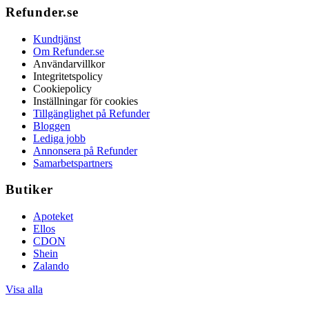
Refunder.se
Kundtjänst
Om Refunder.se
Användarvillkor
Integritetspolicy
Cookiepolicy
Inställningar för cookies
Tillgänglighet på Refunder
Bloggen
Lediga jobb
Annonsera på Refunder
Samarbetspartners
Butiker
Apoteket
Ellos
CDON
Shein
Zalando
Visa alla