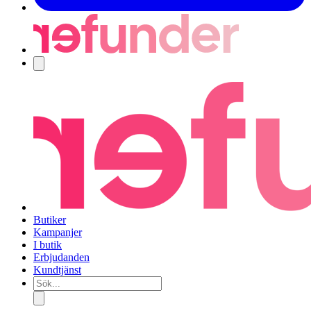
Navigering
Butiker
Kampanjer
I butik
Erbjudanden
Kundtjänst
Sök...