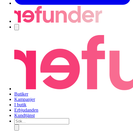
Navigering
Butiker
Kampanjer
I butik
Erbjudanden
Kundtjänst
Sök...