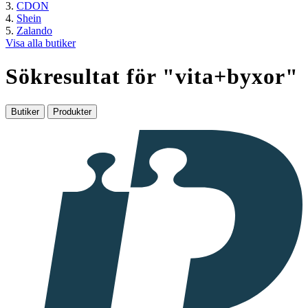
CDON
Shein
Zalando
Visa alla butiker
Sökresultat för "
vita+byxor
"
Butiker
Produkter
I
samarbete
med