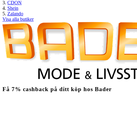
CDON
Shein
Zalando
Visa alla butiker
Få
7%
cashback
på ditt köp hos Bader