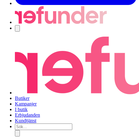
Navigering
Butiker
Kampanjer
I butik
Erbjudanden
Kundtjänst
Sök...