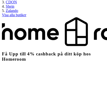
CDON
Shein
Zalando
Visa alla butiker
Få
Upp till
4%
cashback
på ditt köp hos
Homeroom