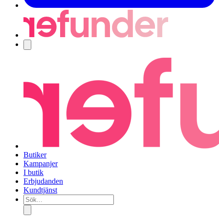
Navigering
Butiker
Kampanjer
I butik
Erbjudanden
Kundtjänst
Sök...