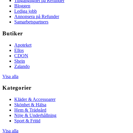
Tillgänglighet på Refunder
Bloggen
Lediga jobb
Annonsera på Refunder
Samarbetspartners
Butiker
Apoteket
Ellos
CDON
Shein
Zalando
Visa alla
Kategorier
Kläder & Accessoarer
Skönhet & Hälsa
Hem & Trädgård
Nöje & Underhållning
Sport & Fritid
Visa alla