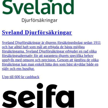
Sveland Djurförsäkringar
Sveland Djurförsäkringar är djurens försäkringsbolag sedan 1911
och har alltid haft som mål att erbjuda de bästa möjliga
försäkringarna. Sveland Djurförsäkringar erbjuder en rad olika
försäkringsalternativ för att garantera djurets specifika behov
uppfylls med omsorg och precision. Genom att jämföra de olika
försäkringar kan man enkelt hitta den som bäst skyddar både en
själv och ens husdjur.
Upp till
600 kr
cashback