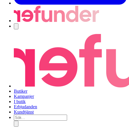
Navigering
Butiker
Kampanjer
I butik
Erbjudanden
Kundtjänst
Sök...