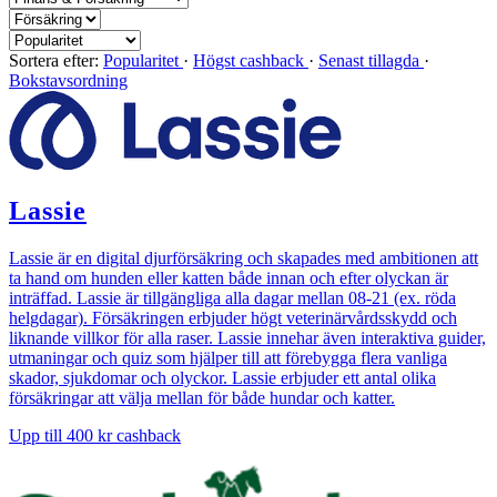
Sortera efter:
Popularitet
·
Högst cashback
·
Senast tillagda
·
Bokstavsordning
Lassie
Lassie är en digital djurförsäkring och skapades med ambitionen att
ta hand om hunden eller katten både innan och efter olyckan är
inträffad. Lassie är tillgängliga alla dagar mellan 08-21 (ex. röda
helgdagar). Försäkringen erbjuder högt veterinärvårdsskydd och
liknande villkor för alla raser. Lassie innehar även interaktiva guider,
utmaningar och quiz som hjälper till att förebygga flera vanliga
skador, sjukdomar och olyckor. Lassie erbjuder ett antal olika
försäkringar att välja mellan för både hundar och katter.
Upp till
400 kr
cashback