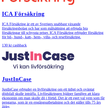
ICA Försäkring
ICA Försäkring är ett av Sveriges snabbast växande
försäkringsbolag och har som målsättning att erbjuda bra
försäkringar till schyssta priser. ICA Försäkring erbjuder försäkring
för bil-, hund-, katt-, hem-, villa- och reseförsäkring.
130 kr
cashback
JustInCase
JustInCase erbjuder en livförsäkring om ett tidigt och oväntat
dödsfall skulle inträffa. Livförsäkringen hjälper familjen att klara
ekonomin om man skulle dö i förtid. Det är ett eget val vem som får
pengarna, som är en engångsutbetalning och det gäller tills 75 års
ålder.