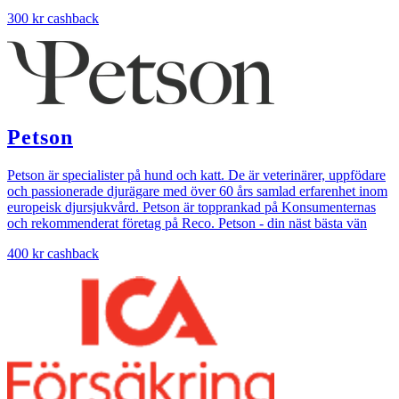
300 kr
cashback
Petson
Petson är specialister på hund och katt. De är veterinärer, uppfödare
och passionerade djurägare med över 60 års samlad erfarenhet inom
europeisk djursjukvård. Petson är topprankad på Konsumenternas
och rekommenderat företag på Reco. Petson - din näst bästa vän
400 kr
cashback