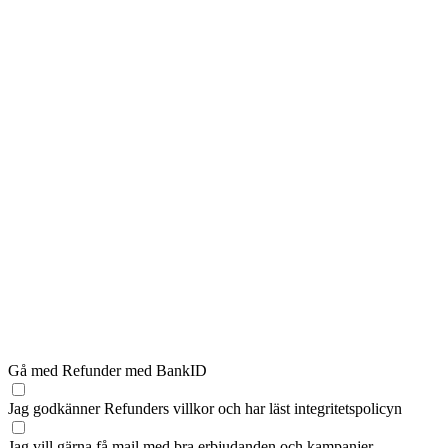
Gå med Refunder med BankID
Jag godkänner Refunders
villkor
och har läst
integritetspolicyn
Jag vill gärna få mail med bra erbjudanden och kampanjer