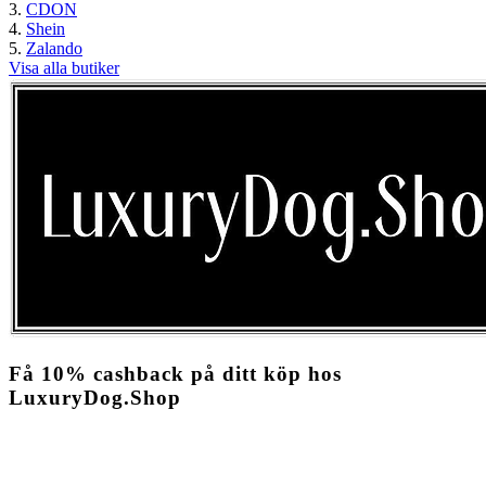
CDON
Shein
Zalando
Visa alla butiker
Få
10%
cashback
på ditt köp hos
LuxuryDog.Shop