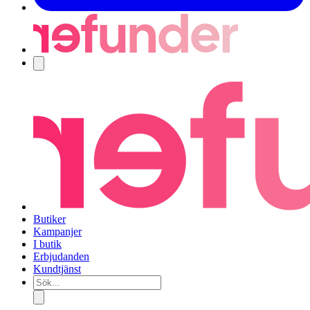
Navigering
Butiker
Kampanjer
I butik
Erbjudanden
Kundtjänst
Sök...