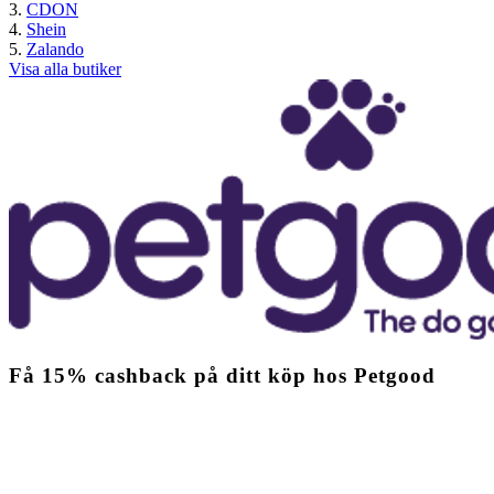
CDON
Shein
Zalando
Visa alla butiker
Få
15%
cashback
på ditt köp hos Petgood