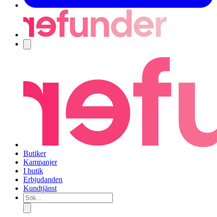
Navigering
Butiker
Kampanjer
I butik
Erbjudanden
Kundtjänst
Sök...