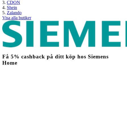
CDON
Shein
Zalando
Visa alla butiker
Få
5%
cashback
på ditt köp hos Siemens
Home