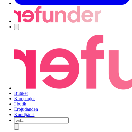
Navigering
Butiker
Kampanjer
I butik
Erbjudanden
Kundtjänst
Sök...