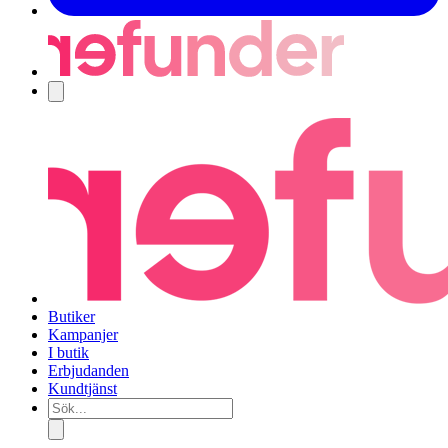
Navigering
Butiker
Kampanjer
I butik
Erbjudanden
Kundtjänst
Sök...