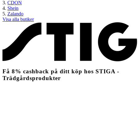
CDON
Shein
Zalando
Visa alla butiker
Få
8%
cashback
på ditt köp hos STIGA -
Trädgårdsprodukter