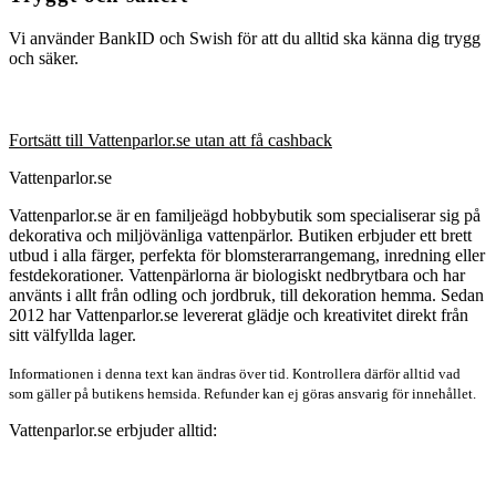
Vi använder BankID och Swish för att du alltid ska känna dig trygg
och säker.
Fortsätt till Vattenparlor.se utan att få cashback
Vattenparlor.se
Vattenparlor.se är en familjeägd hobbybutik som specialiserar sig på
dekorativa och miljövänliga vattenpärlor. Butiken erbjuder ett brett
utbud i alla färger, perfekta för blomsterarrangemang, inredning eller
festdekorationer. Vattenpärlorna är biologiskt nedbrytbara och har
använts i allt från odling och jordbruk, till dekoration hemma. Sedan
2012 har Vattenparlor.se levererat glädje och kreativitet direkt från
sitt välfyllda lager.
Informationen i denna text kan ändras över tid. Kontrollera därför alltid vad
som gäller på butikens hemsida. Refunder kan ej göras ansvarig för innehållet.
Vattenparlor.se erbjuder alltid: