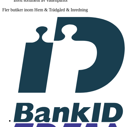
Brett sortiment av vattenpärlor
Fler butiker inom Hem & Trädgård & Inredning
I
samarbete
med