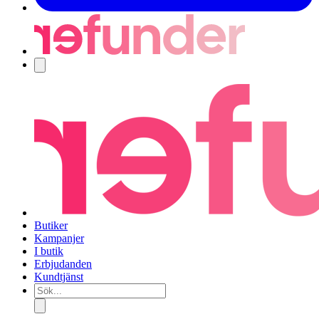
Navigering
Butiker
Kampanjer
I butik
Erbjudanden
Kundtjänst
Sök...