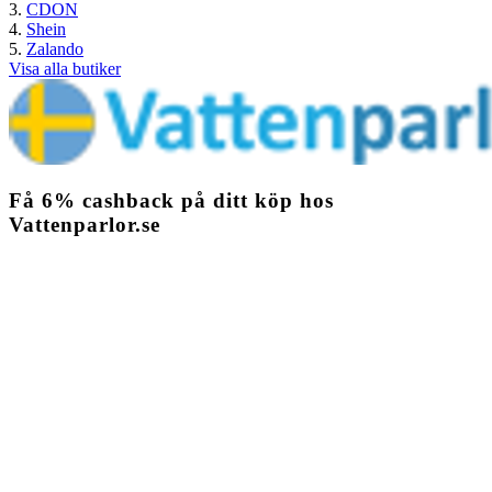
CDON
Shein
Zalando
Visa alla butiker
Få
6%
cashback
på ditt köp hos
Vattenparlor.se