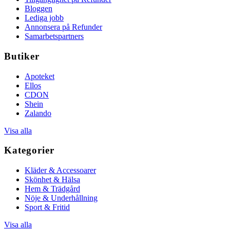
Bloggen
Lediga jobb
Annonsera på Refunder
Samarbetspartners
Butiker
Apoteket
Ellos
CDON
Shein
Zalando
Visa alla
Kategorier
Kläder & Accessoarer
Skönhet & Hälsa
Hem & Trädgård
Nöje & Underhållning
Sport & Fritid
Visa alla