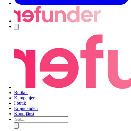
Navigering
Butiker
Kampanjer
I butik
Erbjudanden
Kundtjänst
Sök...