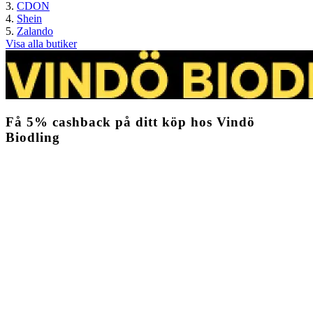
CDON
Shein
Zalando
Visa alla butiker
Få
5%
cashback
på ditt köp hos Vindö
Biodling