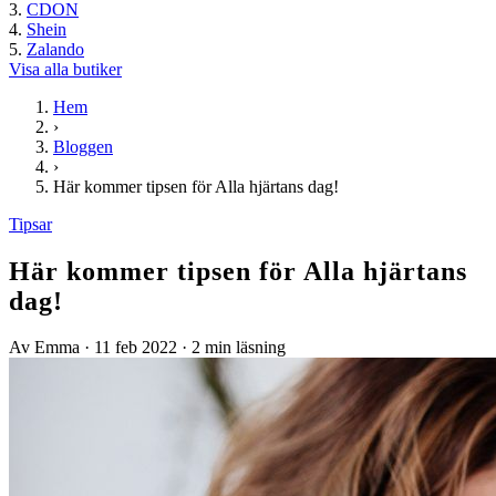
CDON
Shein
Zalando
Visa alla butiker
Hem
›
Bloggen
›
Här kommer tipsen för Alla hjärtans dag!
Tipsar
Här kommer tipsen för Alla hjärtans
dag!
Av Emma
·
11 feb 2022
·
2 min läsning