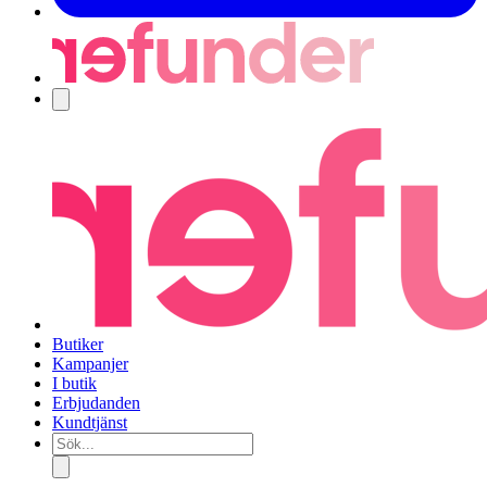
Navigering
Butiker
Kampanjer
I butik
Erbjudanden
Kundtjänst
Sök...