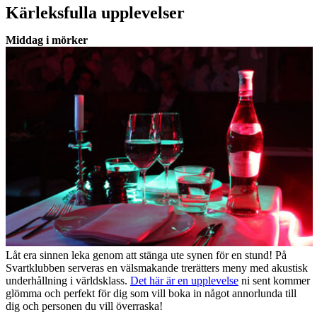
Kärleksfulla upplevelser
Middag i mörker
Låt era sinnen leka genom att stänga ute synen för en stund! På
Svartklubben serveras en välsmakande trerätters meny med akustisk
underhållning i världsklass.
Det här är en upplevelse
ni sent kommer
glömma och perfekt för dig som vill boka in något annorlunda till
dig och personen du vill överraska!