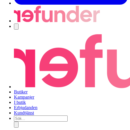
Navigering
Butiker
Kampanjer
I butik
Erbjudanden
Kundtjänst
Sök...