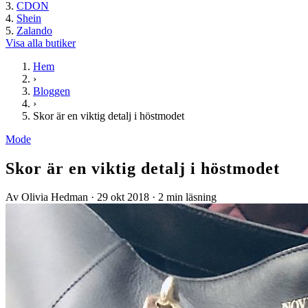
CDON
Shein
Zalando
Visa alla butiker
Hem
›
Bloggen
›
Skor är en viktig detalj i höstmodet
Mode
Skor är en viktig detalj i höstmodet
Av Olivia Hedman
·
29 okt 2018
·
2 min läsning